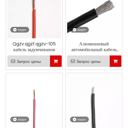
видео
видео
Qgzv.qgzf.qgzv-105
Алюминиевый
кабель задумчивания
автомобильный кабель
алюминия алюминия
Запрос цены
Запрос цены
видео
видео