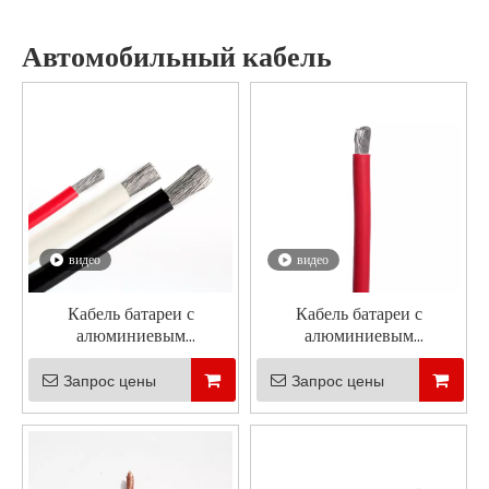
Автомобильный кабель
видео
видео
Кабель батареи с
Кабель батареи с
алюминиевым
алюминиевым
проводником, отвечающий
проводником, отвечающий
требованиям ISO6722-2
требованиям LV112-2
Запрос цены
Запрос цены