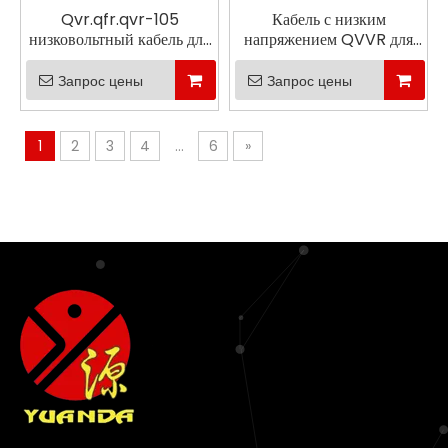
Qvr.qfr.qvr-105
Кабель с низким
низковольтный кабель для
напряжением QVVR для
дорожных транспортных
дорожных транспортных
средств
средств
Запрос цены
Запрос цены
1
2
3
4
...
6
»