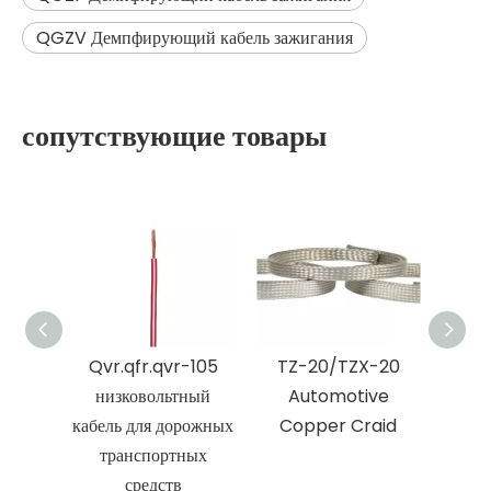
QGZV Демпфирующий кабель зажигания
сопутствующие товары
Qvr.qfr.qvr-105
TZ-20/TZX-20
TZ
низковольтный
Automotive
Ав
кабель для дорожных
Copper Craid
мед
транспортных
средств