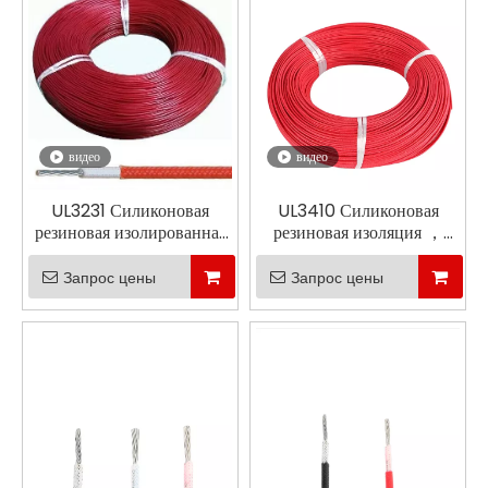
видео
видео
UL3231 Силиконовая
UL3410 Силиконовая
резиновая изолированная
резиновая изоляция ，
и плетеная плетена
Нейлоновая плетена
Запрос цены
Запрос цены