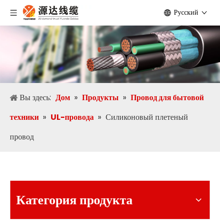
Pусский
Вы здесь:
Дом
»
Продукты
»
Провод для бытовой
техники
»
UL-провода
»
Силиконовый плетеный
провод
Категория продукта