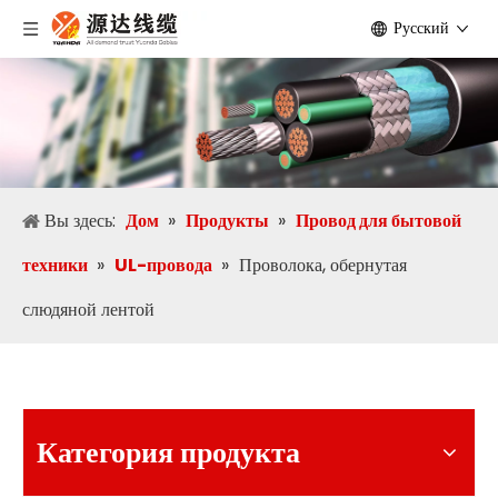
Pусский
Вы здесь:
Дом
»
Продукты
»
Провод для бытовой
техники
»
UL-провода
»
Проволока, обернутая
слюдяной лентой
Категория продукта