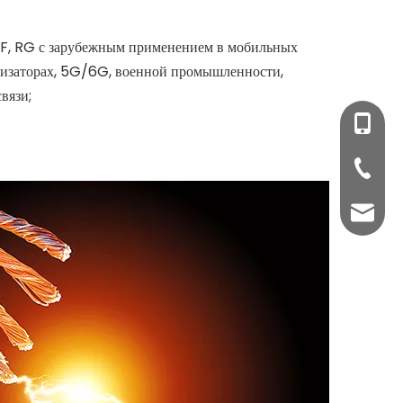
RF, RG с зарубежным применением в мобильных
утизаторах, 5G/6G, военной промышленности,
связи;
+86-510
+86-51
Г-н Дэ
Г-жа С
Г-жа А