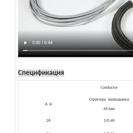
Спецификация
Conductor
Структура проводника
А -й
№/мм
26
1/0,40