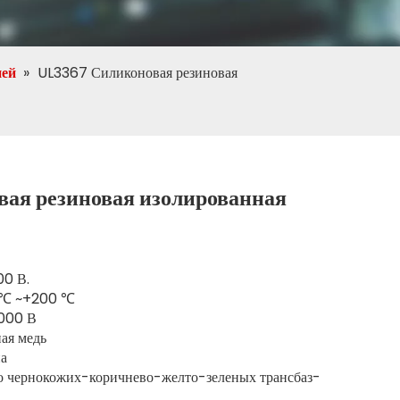
ией
»
UL3367 Силиконовая резиновая
ая резиновая изолированная
00 В.
0 ℃ ~+200 ℃
3000 В
ная медь
на
го чернокожих-коричнево-желто-зеленых трансбаз-