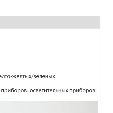
едь
а
аз-желто-желтых/зеленых
 приборов, осветительных приборов,