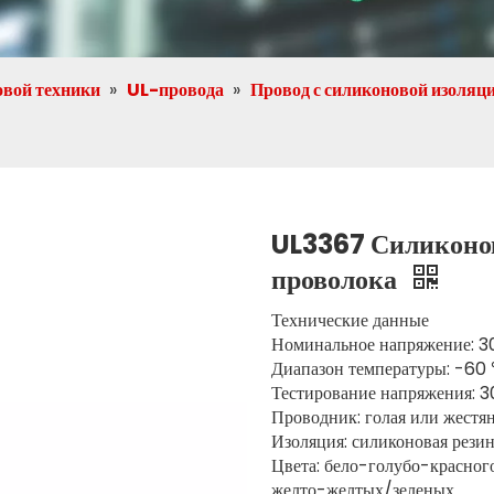
овой техники
»
UL-провода
»
Провод с силиконовой изоляц
UL3367 Силиконов
проволока
Технические данные
Номинальное напряжение: 3
Диапазон температуры: -6
Тестирование напряжения: 
Проводник: голая или жестя
Изоляция: силиконовая рези
Цвета: бело-голубо-красно
желто-желтых/зеленых