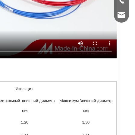
+86-51
Г-н Дэ
Г-жа С
Г-жа А
Изоляция
минальный внешний диаметр
Максимум Внешний диаметр
мм
мм
1.20
1.30