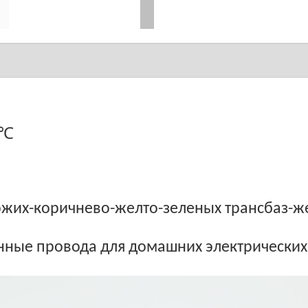
апряжение: 300 В
℃
апряжения: 3000 В
ая или жестяная м
ликоновая резин
окожих-коричнево-желто-зеленых трансб
ные провода для домашних электрических
вания и т. Д.