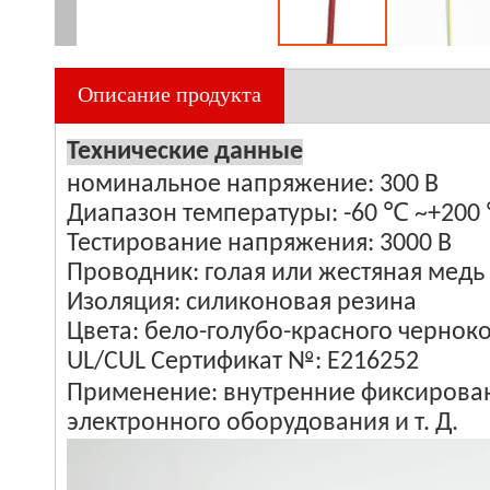
Описание продукта
Технические данные
номинальное н
Диапазон температуры: -60 ℃ ~+200
Тестирование н
Проводник: гол
Изоляция: си
Цвета: бело-голубо-красного черн
UL/CUL Сертификат №: E216252
Применение: внутренние фиксирован
электронного оборудо