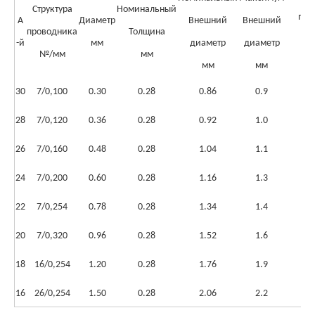
Структура
Номинальный
при
А
Диаметр
Внешний
Внешний
проводника
Толщина
ω
-й
мм
диаметр
диаметр
№/мм
мм
мм
мм
30
7/0,100
0.30
0.28
0.86
0.9
35
28
7/0,120
0.36
0.28
0.92
1.0
22
26
7/0,160
0.48
0.28
1.04
1.1
13
24
7/0,200
0.60
0.28
1.16
1.3
8
22
7/0,254
0.78
0.28
1.34
1.4
6
20
7/0,320
0.96
0.28
1.52
1.6
3
18
16/0,254
1.20
0.28
1.76
1.9
2
16
26/0,254
1.50
0.28
2.06
2.2
1