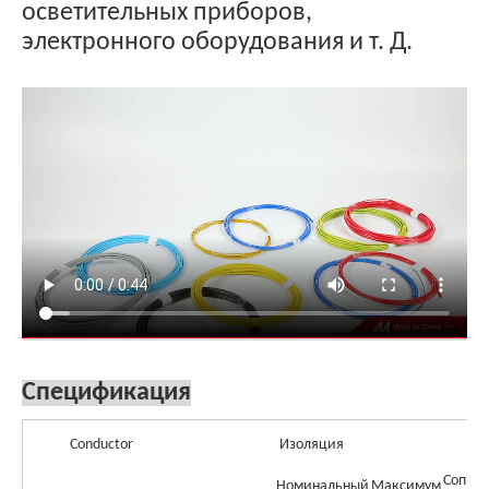
осветительных приборов,
электронного оборудования и т. Д.
Спецификация
Conductor
Изоляция
Сопрот
Номинальный
Максимум