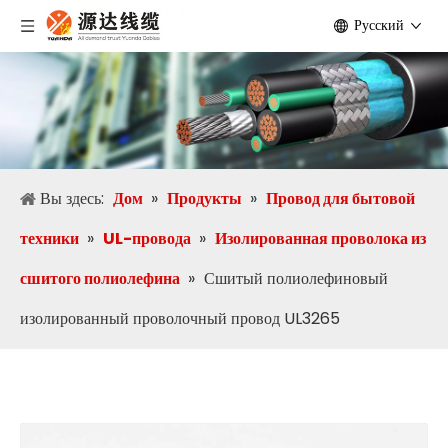
Pусский
Вы здесь:
Дом
»
Продукты
»
Провод для бытовой
техники
»
UL-провода
»
Изолированная проволока из
сшитого полиолефина
»
Сшитый полиолефиновый
изолированный проволочный провод UL3265