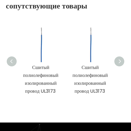
сопутствующие товары
Сшитый
Сшитый
UL3
полиолефиновый
полиолефиновый
пол
изолированный
изолированный
из
провод UL3173
провод UL3173
прово